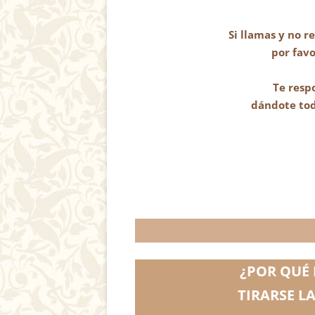
Si llamas y no r
por fav
Te resp
dándote tod
¿POR QUÉ 
TIRARSE L