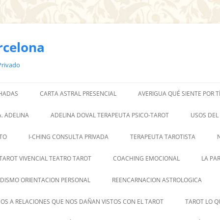
rcelona
Privado
 HADAS
CARTA ASTRAL PRESENCIAL
AVERIGUA QUÉ SIENTE POR T
. ADELINA
ADELINA DOVAL TERAPEUTA PSICO-TAROT
USOS DEL
TO
I-CHING CONSULTA PRIVADA
TERAPEUTA TAROTISTA
TAROT VIVENCIAL TEATRO TAROT
COACHING EMOCIONAL
LA PA
DISMO ORIENTACION PERSONAL
REENCARNACION ASTROLOGICA
OS A RELACIONES QUE NOS DAÑAN VISTOS CON EL TAROT
TAROT LO Q