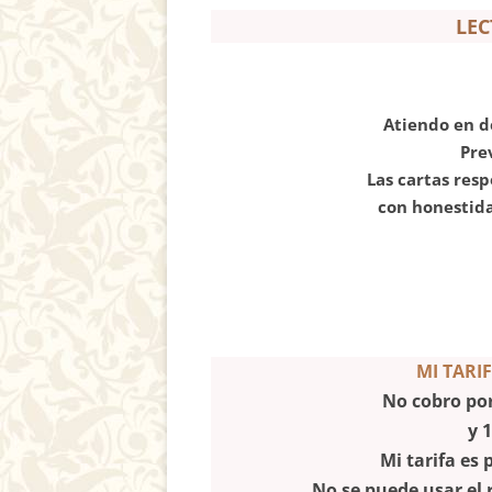
LEC
Atiendo en d
Pre
Las cartas resp
con honestid
MI TARI
No cobro po
y
1
Mi tarifa es 
No se puede usar el 