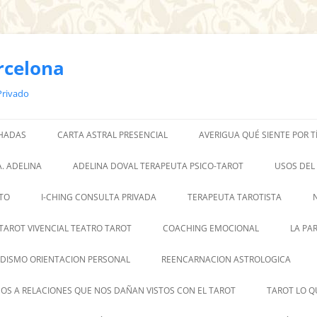
rcelona
Privado
 HADAS
CARTA ASTRAL PRESENCIAL
AVERIGUA QUÉ SIENTE POR T
. ADELINA
ADELINA DOVAL TERAPEUTA PSICO-TAROT
USOS DEL
TO
I-CHING CONSULTA PRIVADA
TERAPEUTA TAROTISTA
TAROT VIVENCIAL TEATRO TAROT
COACHING EMOCIONAL
LA PA
DISMO ORIENTACION PERSONAL
REENCARNACION ASTROLOGICA
OS A RELACIONES QUE NOS DAÑAN VISTOS CON EL TAROT
TAROT LO Q