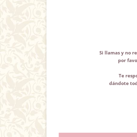
Si llamas y no r
por fav
Te resp
dándote tod