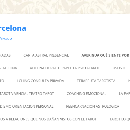
rcelona
Privado
 HADAS
CARTA ASTRAL PRESENCIAL
AVERIGUA QUÉ SIENTE POR 
. ADELINA
ADELINA DOVAL TERAPEUTA PSICO-TAROT
USOS DEL
TO
I-CHING CONSULTA PRIVADA
TERAPEUTA TAROTISTA
TAROT VIVENCIAL TEATRO TAROT
COACHING EMOCIONAL
LA PA
DISMO ORIENTACION PERSONAL
REENCARNACION ASTROLOGICA
OS A RELACIONES QUE NOS DAÑAN VISTOS CON EL TAROT
TAROT LO Q