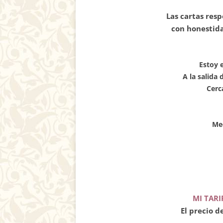
Las cartas resp
con honestid
Estoy 
A la salida
Cerc
Me
MI TARI
El precio d