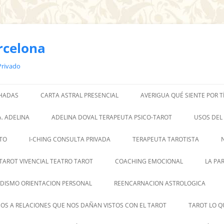
rcelona
Privado
 HADAS
CARTA ASTRAL PRESENCIAL
AVERIGUA QUÉ SIENTE POR T
. ADELINA
ADELINA DOVAL TERAPEUTA PSICO-TAROT
USOS DEL
TO
I-CHING CONSULTA PRIVADA
TERAPEUTA TAROTISTA
TAROT VIVENCIAL TEATRO TAROT
COACHING EMOCIONAL
LA PA
DISMO ORIENTACION PERSONAL
REENCARNACION ASTROLOGICA
OS A RELACIONES QUE NOS DAÑAN VISTOS CON EL TAROT
TAROT LO Q