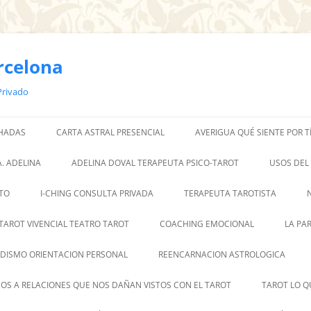
rcelona
Privado
 HADAS
CARTA ASTRAL PRESENCIAL
AVERIGUA QUÉ SIENTE POR T
. ADELINA
ADELINA DOVAL TERAPEUTA PSICO-TAROT
USOS DEL
TO
I-CHING CONSULTA PRIVADA
TERAPEUTA TAROTISTA
TAROT VIVENCIAL TEATRO TAROT
COACHING EMOCIONAL
LA PA
DISMO ORIENTACION PERSONAL
REENCARNACION ASTROLOGICA
OS A RELACIONES QUE NOS DAÑAN VISTOS CON EL TAROT
TAROT LO Q