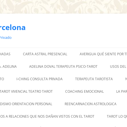
rcelona
Privado
 HADAS
CARTA ASTRAL PRESENCIAL
AVERIGUA QUÉ SIENTE POR T
. ADELINA
ADELINA DOVAL TERAPEUTA PSICO-TAROT
USOS DEL
TO
I-CHING CONSULTA PRIVADA
TERAPEUTA TAROTISTA
TAROT VIVENCIAL TEATRO TAROT
COACHING EMOCIONAL
LA PA
DISMO ORIENTACION PERSONAL
REENCARNACION ASTROLOGICA
OS A RELACIONES QUE NOS DAÑAN VISTOS CON EL TAROT
TAROT LO Q