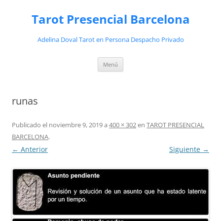
Saltar
al
Tarot Presencial Barcelona
contenido
Adelina Doval Tarot en Persona Despacho Privado
Menú
runas
Publicado el
noviembre 9, 2019
a
400 × 302
en
TAROT PRESENCIAL
BARCELONA
.
← Anterior
Siguiente →