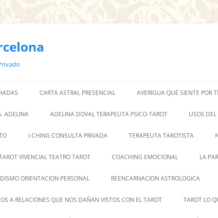
rcelona
Privado
 HADAS
CARTA ASTRAL PRESENCIAL
AVERIGUA QUÉ SIENTE POR T
. ADELINA
ADELINA DOVAL TERAPEUTA PSICO-TAROT
USOS DEL
TO
I-CHING CONSULTA PRIVADA
TERAPEUTA TAROTISTA
TAROT VIVENCIAL TEATRO TAROT
COACHING EMOCIONAL
LA PA
DISMO ORIENTACION PERSONAL
REENCARNACION ASTROLOGICA
OS A RELACIONES QUE NOS DAÑAN VISTOS CON EL TAROT
TAROT LO Q